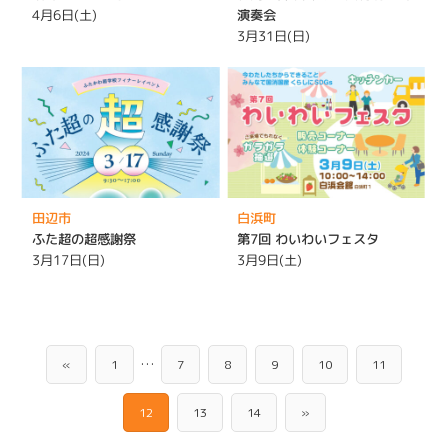
4月6日(土)
演奏会
3月31日(日)
田辺市
白浜町
ふた超の超感謝祭
第7回 わいわいフェスタ
3月17日(日)
3月9日(土)
…
«
1
7
8
9
10
11
12
13
14
»