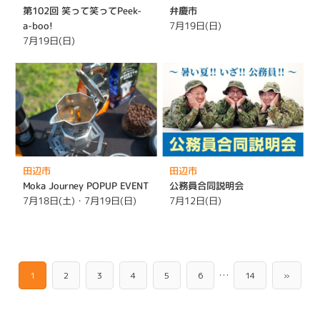
第102回 笑って笑ってPeek-
弁慶市
a-boo!
7月19日(日)
7月19日(日)
田辺市
田辺市
Moka Journey POPUP EVENT
公務員合同説明会
7月18日(土)・7月19日(日)
7月12日(日)
…
1
2
3
4
5
6
14
»