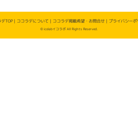
デTOP
|
ココラデについて
|
ココラデ掲載希望・お問合せ
|
プライバシーポ
© icolabイコラボ All Rights Reserved.